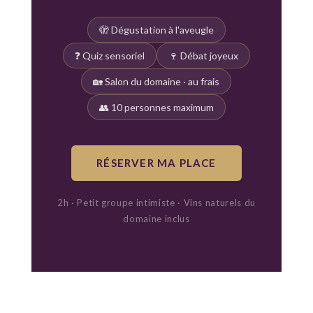
🫣 Dégustation à l'aveugle
❓ Quiz sensoriel
🍷 Débat joyeux
🏡 Salon du domaine · au frais
👥 10 personnes maximum
RÉSERVER MA PLACE
2h · Petit groupe intimiste · Vins naturels du
domaine inclus