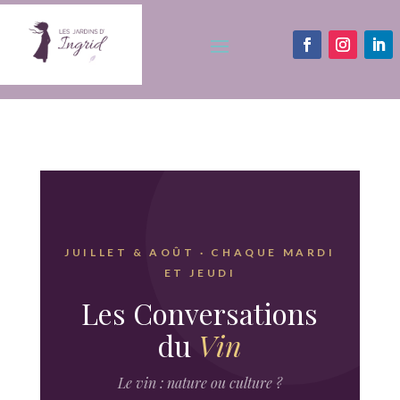
JUILLET & AOÛT · CHAQUE MARDI
ET JEUDI
Les Conversations
du
Vin
Le vin : nature ou culture ?