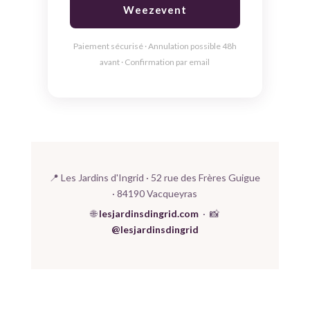
Weezevent
Paiement sécurisé · Annulation possible 48h
avant · Confirmation par email
📍 Les Jardins d'Ingrid · 52 rue des Frères Guigue
· 84190 Vacqueyras
🌐
lesjardinsdingrid.com
· 📸
@lesjardinsdingrid